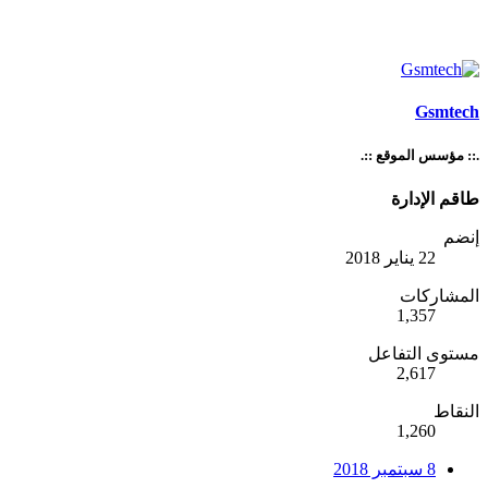
Gsmtech
.:: مؤسس الموقع ::.
طاقم الإدارة
إنضم
22 يناير 2018
المشاركات
1,357
مستوى التفاعل
2,617
النقاط
1,260
8 سبتمبر 2018