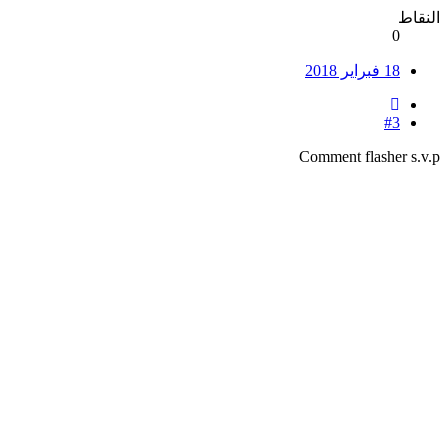
النقاط
0
18 فبراير 2018
#3
Comment flasher s.v.p