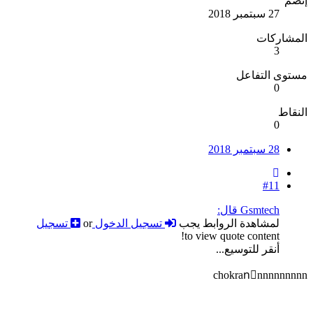
إنضم
27 سبتمبر 2018
المشاركات
3
مستوى التفاعل
0
النقاط
0
28 سبتمبر 2018
#11
Gsmtech قال:
لمشاهدة الروابط يجب
تسجيل الدخول
or
تسجيل
to view quote content!
أنقر للتوسيع...
chokranٌnnnnnnnnn