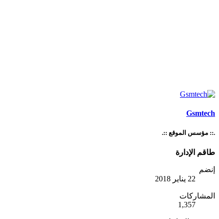
Gsmtech
.:: مؤسس الموقع ::.
طاقم الإدارة
إنضم
22 يناير 2018
المشاركات
1,357