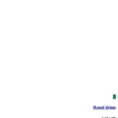
R
Raouf drime
عضو جديد