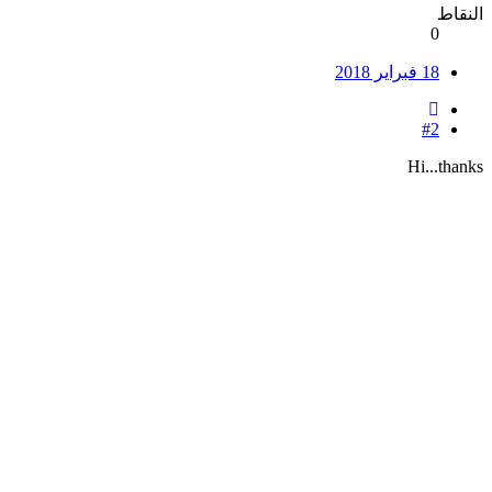
النقاط
0
18 فبراير 2018
#2
Hi...thanks