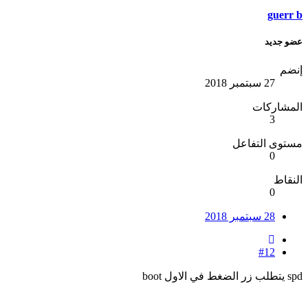
guerr b
عضو جديد
إنضم
27 سبتمبر 2018
المشاركات
3
مستوى التفاعل
0
النقاط
0
28 سبتمبر 2018
#12
spd يتطلب زر الضغط في الاول boot