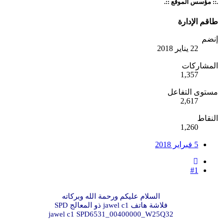
.:: مؤسس الموقع ::.
طاقم الإدارة
إنضم
22 يناير 2018
المشاركات
1,357
مستوى التفاعل
2,617
النقاط
1,260
5 فبراير 2018
#1
السلام عليكم ورحمة الله وبركاته
فلاشة هاتف jawel c1 ذو المعالج SPD
jawel c1 SPD6531_00400000_W25Q32