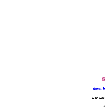
G
guerr b
عضو جديد