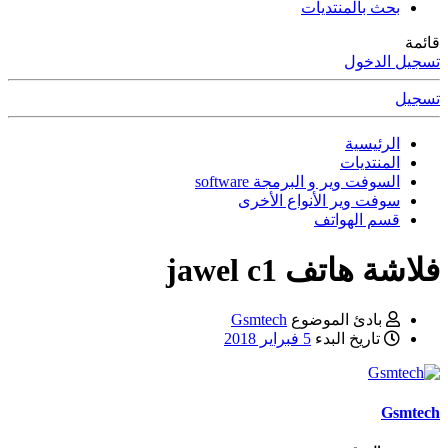
بحث بالمنتديات
قائمة
تسجيل الدخول
تسجيل
الرئيسية
المنتديات
السوفت وير و البرمجة software
سوفت وير الأنواع الأخرى
قسم الهواتف
فلاشة هاتف jawel c1
بادئ الموضوع
Gsmtech
تاريخ البدء
5 فبراير 2018
Gsmtech