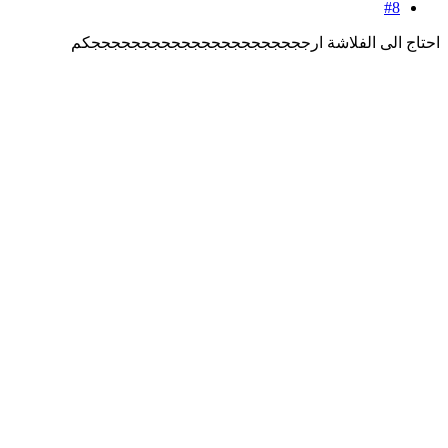
#8
احتاج الى الفلاشة ارججججججججججججججججججججججكم