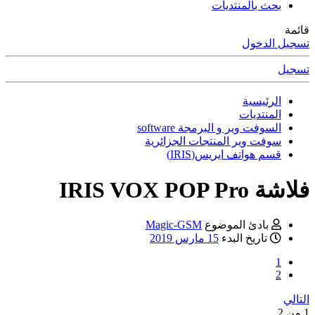
بحث بالمنتديات
قائمة
تسجيل الدخول
تسجيل
الرئيسية
المنتديات
السوفت وير و البرمجة software
سوفت وير المنتجات الجزائرية
قسم هواتف ايريس(IRIS)
فلاشة IRIS VOX POP Pro
بادئ الموضوع
Magic-GSM
تاريخ البدء
15 مارس 2019
1
2
التالي
1 من 2