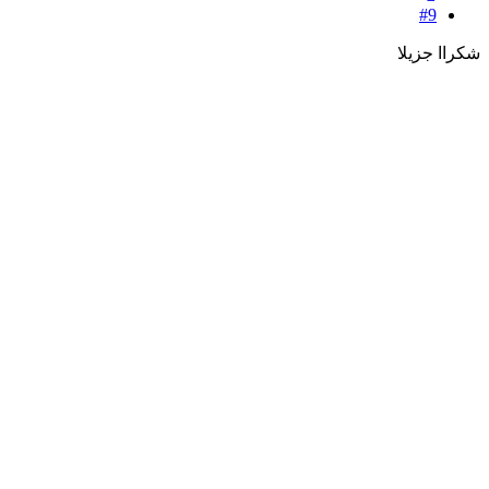
#9
شكراا جزيلا