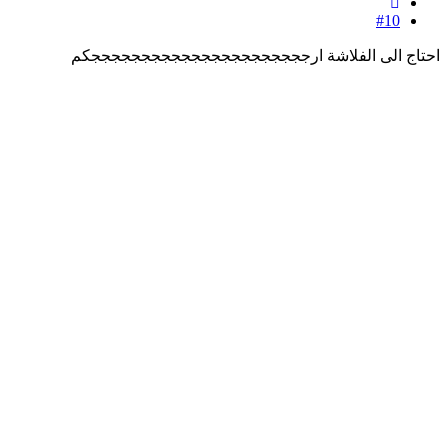
#10
احتاج الى الفلاشة ارججججججججججججججججججججججكم