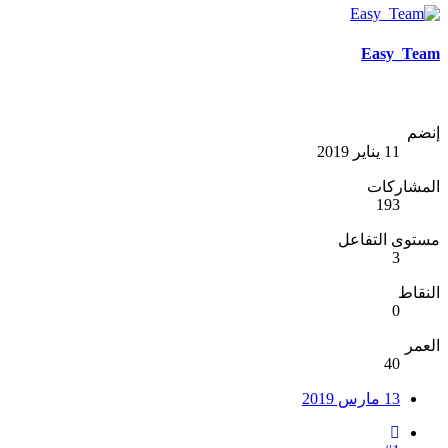
Easy_Team
إنضم
11 يناير 2019
المشاركات
193
مستوى التفاعل
3
النقاط
0
العمر
40
13 مارس 2019