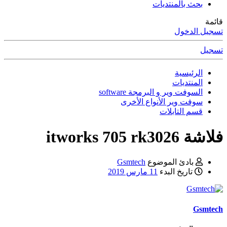
بحث بالمنتديات
قائمة
تسجيل الدخول
تسجيل
الرئيسية
المنتديات
السوفت وير و البرمجة software
سوفت وير الأنواع الأخرى
قسم التابلات
فلاشة itworks 705 rk3026
بادئ الموضوع
Gsmtech
تاريخ البدء
11 مارس 2019
Gsmtech