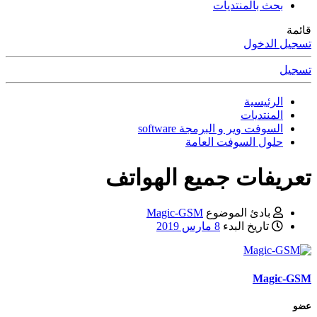
بحث بالمنتديات
قائمة
تسجيل الدخول
تسجيل
الرئيسية
المنتديات
السوفت وير و البرمجة software
حلول السوفت العامة
تعريفات جميع الهواتف
بادئ الموضوع
Magic-GSM
تاريخ البدء
8 مارس 2019
Magic-GSM
عضو