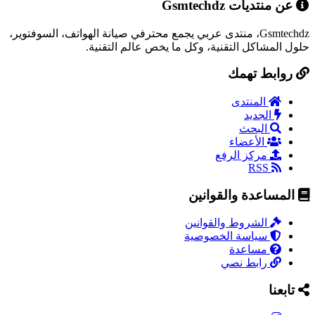
عن منتديات Gsmtechdz
Gsmtechdz، منتدى عربي يجمع محترفي صيانة الهواتف، السوفتوير،
حلول المشاكل التقنية، وكل ما يخص عالم التقنية.
روابط تهمك
المنتدى
الجديد
البحث
الأعضاء
مركز الرفع
RSS
المساعدة والقوانين
الشروط والقوانين
سياسة الخصوصية
مساعدة
رابط نصي
تابعنا