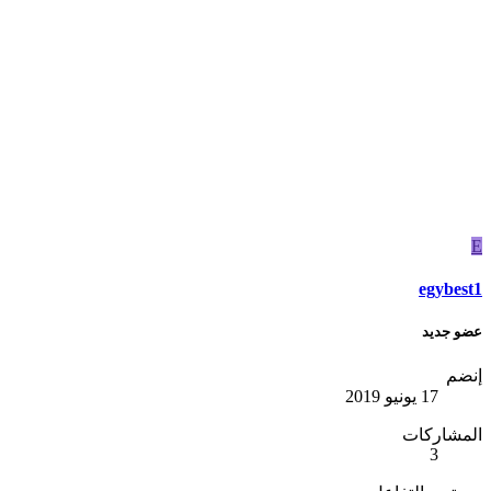
E
egybest1
عضو جديد
إنضم
17 يونيو 2019
المشاركات
3