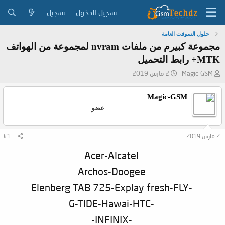
تسجيل الدخول
تسجيل
حلول السوفت العامة
مجموعة كبيرم من ملفات nvram لمجموعة من الهواتف
MTK+ رابط التحميل
ب
ت
Magic-GSM
2 مارس 2019
ا
ا
د
ر
Magic-GSM
ئ
ي
عضو
ا
خ
ل
ا
م
ل
2 مارس 2019
#1
و
ب
ض
د
Acer-Alcatel
و
ء
ع
Archos-Doogee
-Elenberg TAB 725-Explay fresh-FLY
-G-TIDE-Hawai-HTC
-INFINIX-