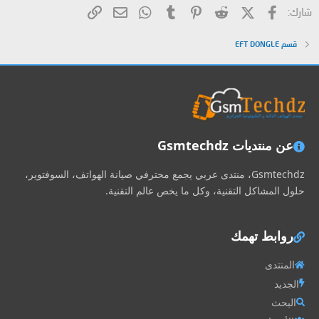
فيسبوك
X (Twitter)
Reddit
Pinterest
Tumblr
WhatsApp
الرابط
البريد الإلكتروني
شارك:
قسم EFT DONGLE
عن منتديات Gsmtechdz
Gsmtechdz، منتدى عربي يجمع محترفي صيانة الهواتف، السوفتوير،
حلول المشاكل التقنية، وكل ما يخص عالم التقنية.
روابط تهمك
المنتدى
الجديد
البحث