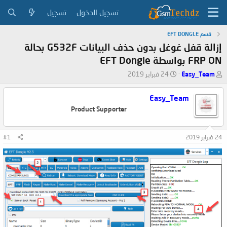
تسجيل الدخول
تسجيل
قسم EFT DONGLE
إزالة قفل غوغل بدون حذف البيانات G532F بحالة
FRP ON بواسطة EFT Dongle
ب
ت
Easy_Team
24 فبراير 2019
ا
ا
د
ر
Easy_Team
ئ
ي
Product Supporter
ا
خ
ل
ا
م
ل
24 فبراير 2019
#1
و
ب
ض
د
و
ء
ع