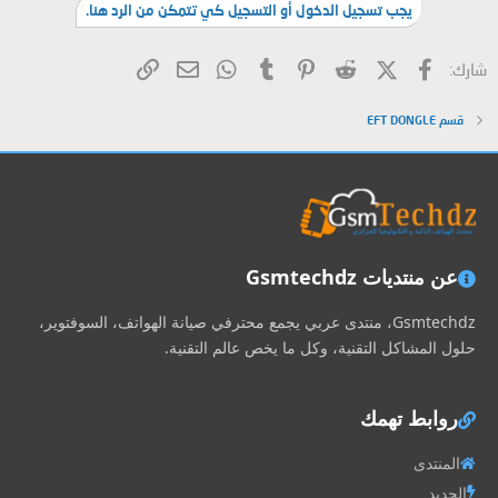
يجب تسجيل الدخول أو التسجيل كي تتمكن من الرد هنا.
فيسبوك
X (Twitter)
Reddit
Pinterest
Tumblr
WhatsApp
الرابط
البريد الإلكتروني
شارك:
قسم EFT DONGLE
عن منتديات Gsmtechdz
Gsmtechdz، منتدى عربي يجمع محترفي صيانة الهواتف، السوفتوير،
حلول المشاكل التقنية، وكل ما يخص عالم التقنية.
روابط تهمك
المنتدى
الجديد