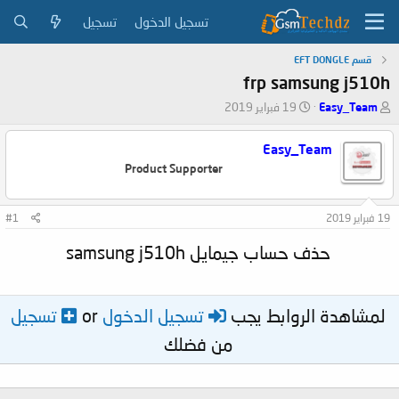
تسجيل الدخول
تسجيل
قسم EFT DONGLE
frp samsung j510h
ب
ت
Easy_Team
19 فبراير 2019
ا
ا
د
ر
Easy_Team
ئ
ي
Product Supporter
ا
خ
ل
ا
م
ل
19 فبراير 2019
#1
و
ب
ض
د
حذف حساب جيمايل samsung j510h
و
ء
ع
لمشاهدة الروابط يجب
تسجيل الدخول
or
تسجيل
من فضلك