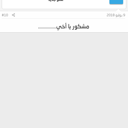
9 يوليو 2018
#10
مشكور يا أخي................