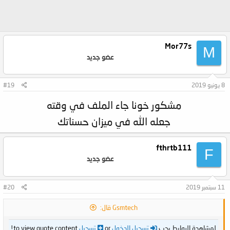
Mor77s
M
عضو جديد
8 يونيو 2019
#19
مشكور خونا جاء الملف في وقته
جعله الله في ميزان حسناتك
fthrtb111
F
عضو جديد
11 سبتمبر 2019
#20
Gsmtech قال:
لمشاهدة الروابط يجب
تسجيل الدخول
or
تسجيل
to view quote content!