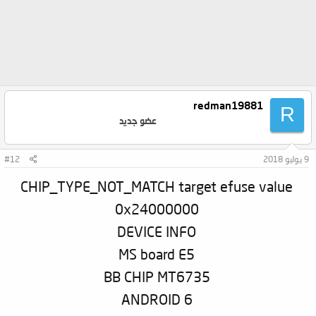
redman19881
R
عضو جديد
9 يوليو 2018
#12
CHIP_TYPE_NOT_MATCH target efuse value
0x24000000
DEVICE INFO
MS board E5
BB CHIP MT6735
ANDROID 6