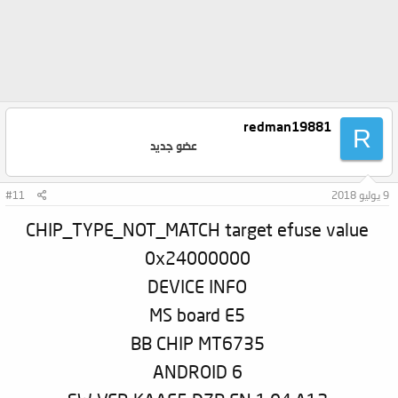
redman19881
R
عضو جديد
9 يوليو 2018
#11
CHIP_TYPE_NOT_MATCH target efuse value
0x24000000
DEVICE INFO
MS board E5
BB CHIP MT6735
ANDROID 6