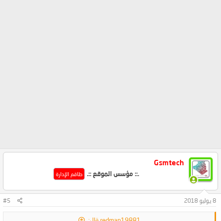
Gsmtech
.:: مؤسس الموقع ::.
طاقم الإدارة
8 يوليو 2018
#5
redman19881 قال: