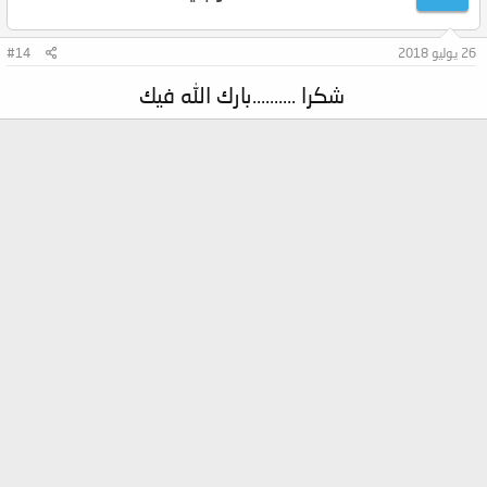
26 يوليو 2018
#14
شكرا ..........بارك الله فيك