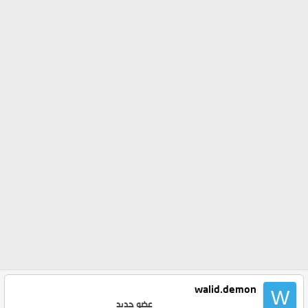
walid.demon
W
عضو جديد