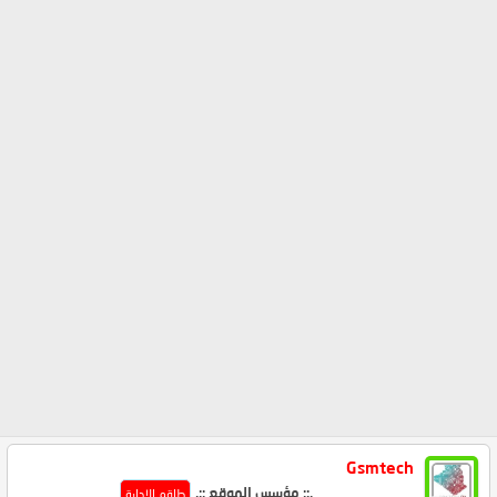
Gsmtech
.:: مؤسس الموقع ::.
طاقم الإدارة