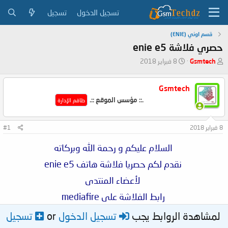
تسجيل الدخول
تسجيل
قسم اوني (ENIE)
حصري فلاشة enie e5
ب
ت
Gsmtech
8 فبراير 2018
ا
ا
د
ر
Gsmtech
ئ
ي
ا
خ
.:: مؤسس الموقع ::.
طاقم الإدارة
ل
ا
م
ل
و
ب
8 فبراير 2018
#1
ض
د
و
ء
السلام عليكم و رحمة الله وبركاته
ع
نقدم لكم حصريا فلاشة هاتف enie e5
لأعضاء المنتدى
رابط الفلاشة على mediafire
لمشاهدة الروابط يجب
تسجيل الدخول
or
تسجيل