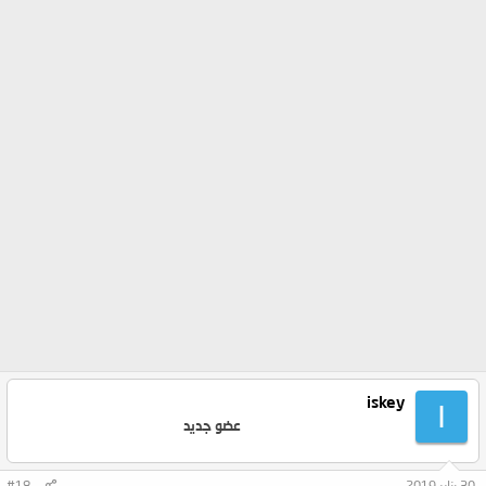
iskey
I
عضو جديد
30 يناير 2019
#18