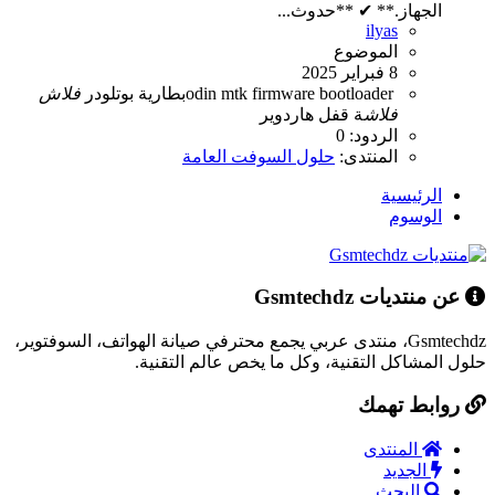
الجهاز.** ✔ **حدوث...
ilyas
الموضوع
8 فبراير 2025
bootloader
firmware
mtk
odin
بطارية
بوتلودر
فلاش
فلاش
ة
قفل
هاردوير
الردود: 0
المنتدى:
حلول السوفت العامة
الرئيسية
الوسوم
عن منتديات Gsmtechdz
Gsmtechdz، منتدى عربي يجمع محترفي صيانة الهواتف، السوفتوير،
حلول المشاكل التقنية، وكل ما يخص عالم التقنية.
روابط تهمك
المنتدى
الجديد
البحث