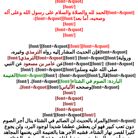
[font=&quot]
[/font]
[font=&quot]الحمد لله والصلاة والسلام على رسول الله وعلى آله
وصحبه، أما بعد[/font]
[font=&quot]:
[/font]
[font=&quot]
[/font]
[font=&quot][/font]
[font=&quot][/font]
[font=&quot]فإن الحديث المشار إليه رواه
الترمذي
وغيره،
ورواية[/font]
[font=&quot] [/font]
[font=&quot]الترمذي[/font]
[font=&quot]: [/font]
[font=&quot]عن
عامر بن مسعود
عن النبي
صلى الله عليه وسلم[/font]
[font=&quot]: [/font]
[font=&quot]قال[/font]
[font=&quot]: [/font]
[font=&quot]الغنيمة
الباردة: الصوم في الشتاء[/font]
[font=&quot]. [/font]
[font=&quot]وصححه
الألباني
[/font]
[font=&quot].
[/font]
[font=&quot]
[/font]
[font=&quot]
[font=&quot][/font]
[/font]
[font=&quot]والمراد بالحديث أن الصائم في الشتاء ينال أجر الصوم
دون تعب كبير فهو لن يعطش عطشا شديدا لوجود البرد، ولن يجوع
كثيرا لقصر نهار الشتاء، فشبه الأجر هنا بالغنيمة التي يغنمها المجاهد