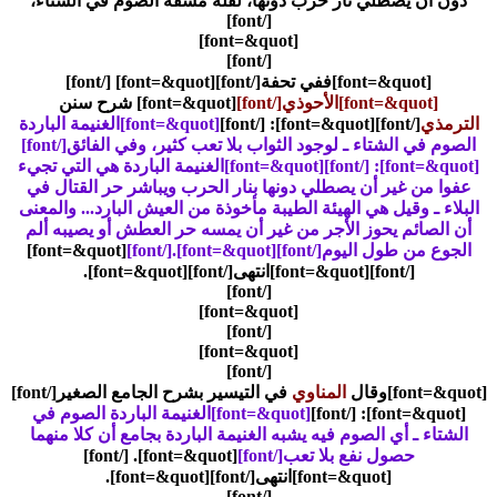
دون أن يصطلي نار حرب دونها، لقلة مشقة الصوم في الشتاء،
[/font]
[font=&quot]
[/font]
[font=&quot]ففي تحفة[/font]
[font=&quot] [/font]
[font=&quot]الأحوذي[/font]
[font=&quot] شرح سنن
الترمذي
[/font]
[font=&quot]: [/font]
[font=&quot]الغنيمة الباردة
الصوم في الشتاء ـ لوجود الثواب بلا تعب كثير، وفي الفائق[/font]
[font=&quot]: [/font]
[font=&quot]الغنيمة الباردة هي التي تجيء
عفوا من غير أن يصطلي دونها بنار الحرب ويباشر حر القتال في
البلاء ـ وقيل هي الهيئة الطيبة مأخوذة من العيش البارد... والمعنى
أن الصائم يحوز الأجر من غير أن يمسه حر العطش أو يصيبه ألم
الجوع من طول اليوم[/font]
[font=&quot].[/font]
[font=&quot]
[/font]
[font=&quot]انتهى[/font]
[font=&quot].
[/font]
[font=&quot]
[/font]
[font=&quot]
[/font]
[font=&quot]وقال
المناوي
في التيسير بشرح الجامع الصغير[/font]
[font=&quot]: [/font]
[font=&quot]الغنيمة الباردة الصوم في
الشتاء ـ أي الصوم فيه يشبه الغنيمة الباردة بجامع أن كلا منهما
حصول نفع بلا تعب[/font]
[font=&quot]. [/font]
[font=&quot]انتهى[/font]
[font=&quot].
[/font]