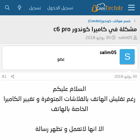
تسجيل الدخول
تسجيل
قسم هواتف كوندور(Condor)
مشكلة في كاميرا كوندور c6 pro
ب
ت
salim05
30 يوليو 2018
ا
ا
د
ر
salim05
S
ئ
ي
عضو
ا
خ
ل
ا
م
ل
30 يوليو 2018
#1
و
ب
ض
د
السلام عليكم
و
ء
ع
رغم تفليش الهاتف بالفلاشات المتوفرة و تغيير الكاميرا
الخاصة بالهاتف
الا انها لاتعمل و تظهر رسالة