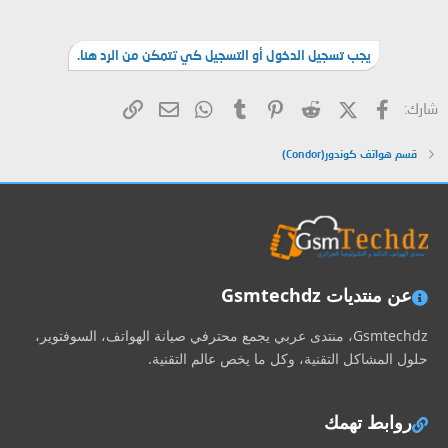
يجب تسجيل الدخول أو التسجيل كي تتمكن من الرد هنا.
فيسبوك
X (Twitter)
Reddit
Pinterest
Tumblr
WhatsApp
الرابط
البريد الإلكتروني
شارك:
قسم هواتف كوندور(Condor)
عن منتديات Gsmtechdz
Gsmtechdz، منتدى عربي يجمع محترفي صيانة الهواتف، السوفتوير،
حلول المشاكل التقنية، وكل ما يخص عالم التقنية.
روابط تهمك