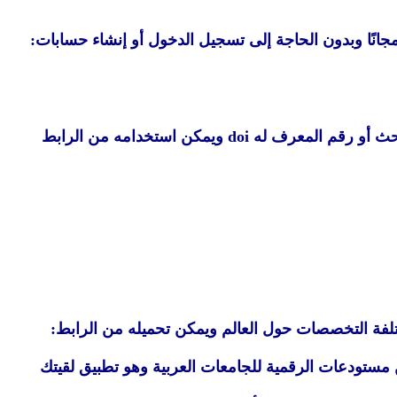
2. ساي هاب SciHub وهو موقع لتحميل الأبحاث التي تتطلب حسابات أو اشتراكات بطريقة مجانية ويشترط معرفة رابط البحث أو رقم المعرف له doi ويمكن استخدامه من الرابط
لأندرويد تحميل الأبحاث من أكثر من 15 ألف مجلة محكمة في مختلفة التخصصات حول العالم ويمكن تحميله من الرابط:
بية من مستودعات الرقمية للجامعات العربية وهو تطبيق لقيتك