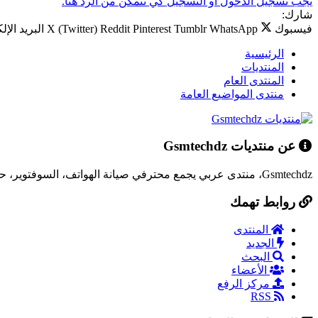
يجب تسجيل الدخول أو التسجيل كي تتمكن من الرد هنا.
شارك:
فيسبوك
WhatsApp
Tumblr
Pinterest
Reddit
X (Twitter)
البريد الإل
الرئيسية
المنتديات
المنتدى العام
منتدى المواضيع العامة
عن منتديات Gsmtechdz
Gsmtechdz، منتدى عربي يجمع محترفي صيانة الهواتف، السوفتوير، حلول المشاكل التقنية، وكل ما يخص عالم التقنية.
روابط تهمك
المنتدى
الجديد
البحث
الأعضاء
مركز الرفع
RSS