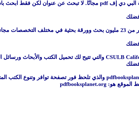
7. ساي هاب بالعربي، موقع يتيح تحميل الأبحاث العربية بصيغة البي دي إف pdf م
ضلك
8. أداة Unpaywall Plug in تمنحك فرصة التحميل من بين أكثر من 23 مليون بحث وورقة ب
ضلك
ضلك
10. كوكب الكتب بصيغة البي دي إف، هكذا هو اسم الموقع pdfbooksplanet والذ
pdfbooksplanet.