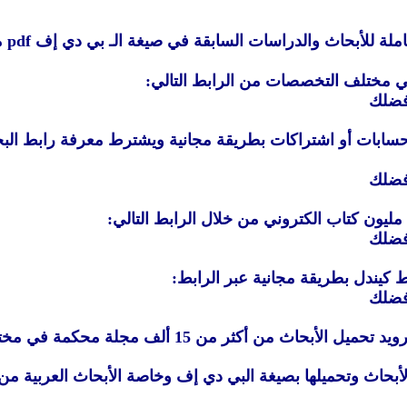
 في صيغة الـ بي دي إف pdf مجانًا وبدون الحاجة إلى تسجيل الدخول أو إنشاء حسابات:
 في مختلف التخصصات من الرابط التالي:
ضلك
ضلك
ضلك
ضلك
5. يتيح تطبيق Researcher Research Paper App لأجهزة ا
وللبحث عن الأبحاث وتحميلها بصيغة البي دي إف وخاصة الأبحاث العر