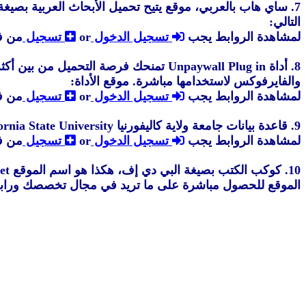
التالي:
لمشاهدة الروابط يجب
تسجيل الدخول
or
تسجيل
من ف
والفايرفوكس لاستخدامها مباشرة. موقع الأداة:
لمشاهدة الروابط يجب
تسجيل الدخول
or
تسجيل
من ف
9. قاعدة بيانات جامعة ولاية كاليفورنيا CSULB California State University والتي تتيح لك تحميل الكتب والأبحاث ورسائل الماجستير والدكتوراة مجانا من خلال الموقع التالي:
لمشاهدة الروابط يجب
تسجيل الدخول
or
تسجيل
من ف
الموقع للحصول مباشرة على ما تريد في مجال تخصصك ورابط الموقع هو: org