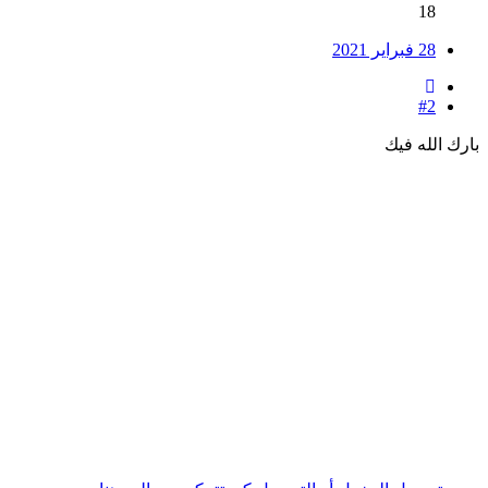
18
28 فبراير 2021
#2
بارك الله فيك