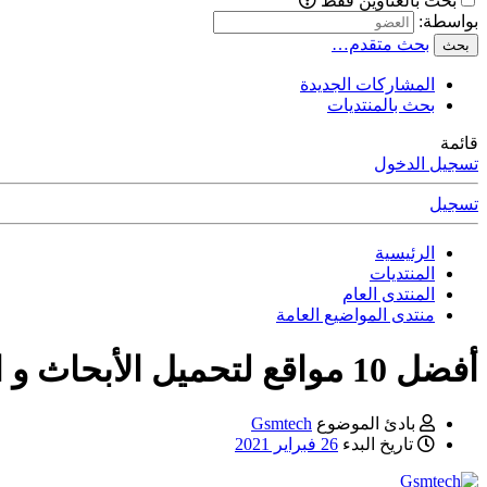
بحث بالعناوين فقط
بواسطة:
بحث متقدم…
بحث
المشاركات الجديدة
بحث بالمنتديات
قائمة
تسجيل الدخول
تسجيل
الرئيسية
المنتديات
المنتدى العام
منتدى المواضيع العامة
أفضل 10 مواقع لتحميل الأبحاث و الكتب الكاملة
بادئ الموضوع
Gsmtech
تاريخ البدء
26 فبراير 2021