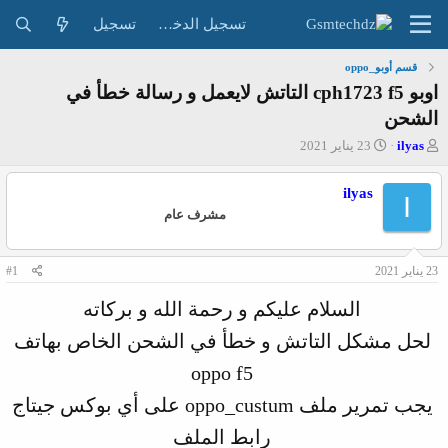
تسجيل الدخول
تسجيل
قسم أوبو_oppo
اوبو cph1723 f5 التاتش لايعمل و رسالة خطأ في
الشحن
ب
ت
ilyas
23 يناير 2021
ا
ا
د
ر
ilyas
I
ئ
ي
مشرف عام
ا
خ
ل
ا
م
ل
و
ب
23 يناير 2021
#1
ض
د
السلام عليكم و رحمة الله و بركاته
و
ء
ع
لحل مشكل التاتش و خطأ في الشحن الخاص بهاتف
oppo f5
يجب تمرير ملف oppo_custum على أي بوكس جيتاج
رابط الملف