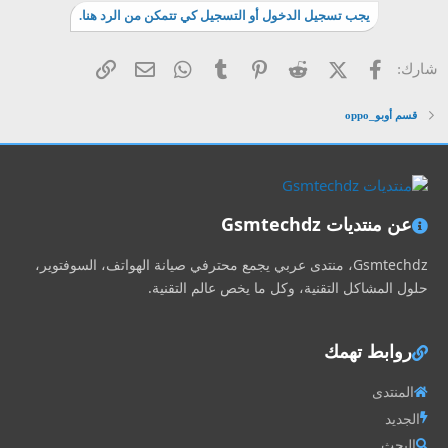
يجب تسجيل الدخول أو التسجيل كي تتمكن من الرد هنا.
فيسبوك
X (Twitter)
Reddit
Pinterest
Tumblr
WhatsApp
الرابط
البريد الإلكتروني
شارك:
قسم أوبو_oppo
عن منتديات Gsmtechdz
Gsmtechdz، منتدى عربي يجمع محترفي صيانة الهواتف، السوفتوير،
حلول المشاكل التقنية، وكل ما يخص عالم التقنية.
روابط تهمك
المنتدى
الجديد
البحث