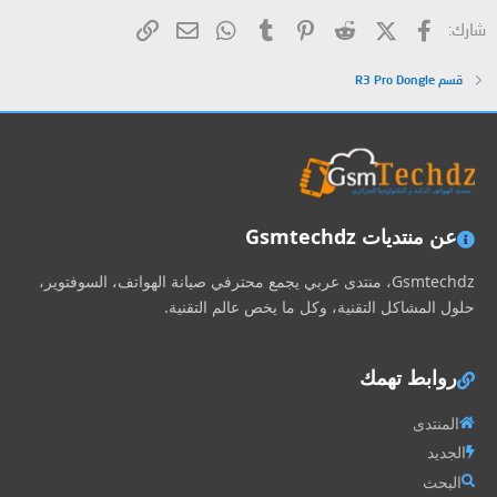
فيسبوك
X (Twitter)
Reddit
Pinterest
Tumblr
WhatsApp
الرابط
البريد الإلكتروني
شارك:
قسم R3 Pro Dongle
عن منتديات Gsmtechdz
Gsmtechdz، منتدى عربي يجمع محترفي صيانة الهواتف، السوفتوير،
حلول المشاكل التقنية، وكل ما يخص عالم التقنية.
روابط تهمك
المنتدى
الجديد
البحث