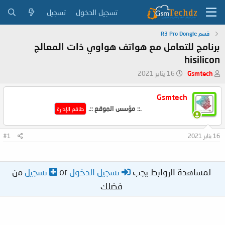
تسجيل الدخول
تسجيل
قسم R3 Pro Dongle
برنامج للتعامل مع هواتف هواوي ذات المعالج
hisilicon
ب
ت
Gsmtech
16 يناير 2021
ا
ا
د
ر
Gsmtech
ئ
ي
.:: مؤسس الموقع ::.
ا
خ
طاقم الإدارة
ل
ا
م
ل
16 يناير 2021
#1
و
ب
ض
د
و
ء
ع
لمشاهدة الروابط يجب
تسجيل الدخول
or
تسجيل
من
فضلك