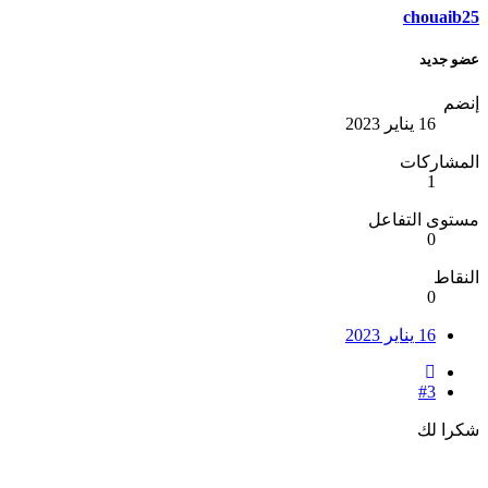
chouaib25
عضو جديد
إنضم
16 يناير 2023
المشاركات
1
مستوى التفاعل
0
النقاط
0
16 يناير 2023
#3
شكرا لك