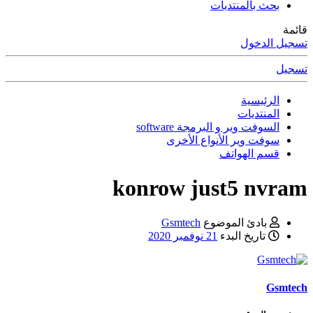
بحث بالمنتديات
قائمة
تسجيل الدخول
تسجيل
الرئيسية
المنتديات
السوفت وير و البرمجة software
سوفت وير الأنواع الأخرى
قسم الهواتف
konrow just5 nvram
بادئ الموضوع
Gsmtech
تاريخ البدء
21 نوفمبر 2020
Gsmtech