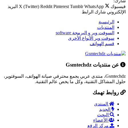
شارك:
فيسبوك
WhatsApp
Tumblr
Pinterest
Reddit
X (Twitter)
البريد
الإلكتروني
شارك
الرابط
الرئيسية
المنتديات
السوفت وير و البرمجة software
سوفت وير الأنواع الأخرى
قسم الهواتف
عن منتديات Gsmtechdz
Gsmtechdz، منتدى عربي يجمع محترفي صيانة الهواتف، السوفتوير،
حلول المشاكل التقنية، وكل ما يخص عالم التقنية.
روابط تهمك
المنتدى
الجديد
البحث
الأعضاء
مركز الرفع