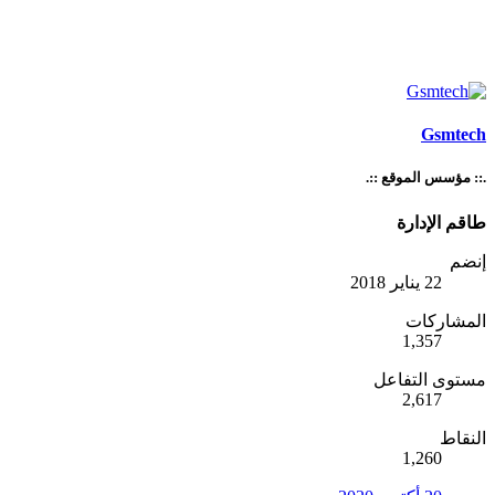
Gsmtech
.:: مؤسس الموقع ::.
طاقم الإدارة
إنضم
22 يناير 2018
المشاركات
1,357
مستوى التفاعل
2,617
النقاط
1,260