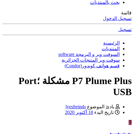
بحث بالمنتديات
قائمة
تسجيل الدخول
تسجيل
الرئيسية
المنتديات
السوفت وير و البرمجة software
سوفت وير المنتجات الجزائرية
قسم هواتف كوندور(Condor)
P7 Plume Plus مشكلة ؛Port
USB
بادئ الموضوع
lyesfreinds
تاريخ البدء
18 أكتوبر 2020
L