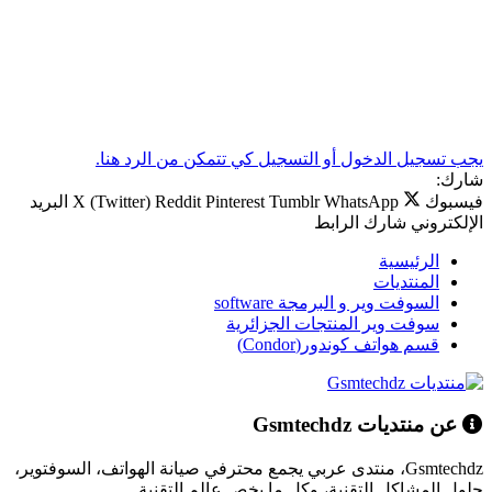
يجب تسجيل الدخول أو التسجيل كي تتمكن من الرد هنا.
شارك:
فيسبوك
WhatsApp
Tumblr
Pinterest
Reddit
X (Twitter)
البريد
الإلكتروني
شارك
الرابط
الرئيسية
المنتديات
السوفت وير و البرمجة software
سوفت وير المنتجات الجزائرية
قسم هواتف كوندور(Condor)
عن منتديات Gsmtechdz
Gsmtechdz، منتدى عربي يجمع محترفي صيانة الهواتف، السوفتوير،
حلول المشاكل التقنية، وكل ما يخص عالم التقنية.