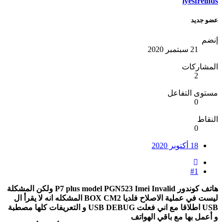
lyesfreinds
عضو جديد
إنضم
21 سبتمبر 2020
المشاركات
2
مستوى التفاعل
0
النقاط
0
18 أكتوبر 2020
#1
هاتف كوندور P7 plus model PGN523 Imei Invalid ولكن المشكلة
ليست في عملية الاصلاح فلديا BOX CM2 المشكله انه لا يقرأ ال
USB اطلاقا مع اني فعلت USB DEBUG و التعريفات كلها مصطبة
و أعمل بها مع باقي الهواتف