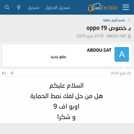
تسجيل الدخول
تسجيل
قسم أوبو_oppo
بـ خصوص oppo f9
ب
ت
ABDOU-SAT
20 مايو 2020
ا
ا
د
ر
ABDOU-SAT
A
ئ
ي
عضو جديد
ا
خ
ل
ا
م
ل
20 مايو 2020
#1
و
ب
ض
د
السلام عليكم
و
ء
ع
هل من حل لفك نمط الحماية
اوبو اف 9
و شكرا