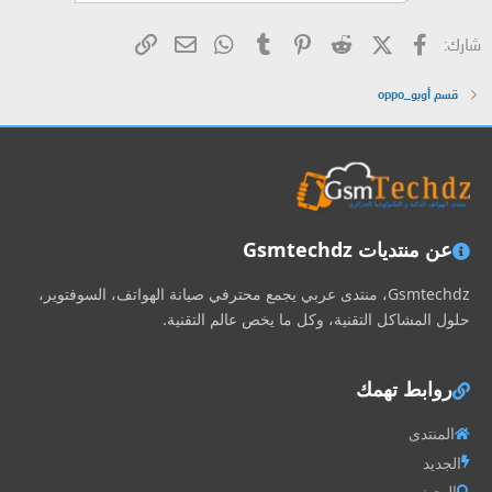
فيسبوك
X (Twitter)
Reddit
Pinterest
Tumblr
WhatsApp
الرابط
البريد الإلكتروني
شارك:
قسم أوبو_oppo
عن منتديات Gsmtechdz
Gsmtechdz، منتدى عربي يجمع محترفي صيانة الهواتف، السوفتوير،
حلول المشاكل التقنية، وكل ما يخص عالم التقنية.
روابط تهمك
المنتدى
الجديد
البحث