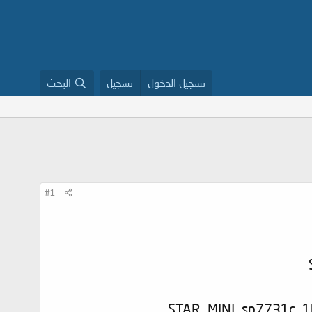
تسجيل الدخول
تسجيل
البحث
#1
STAR_MINI_sp7731c_1