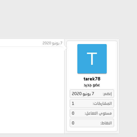
7 يونيو 2020
T
tarek78
عضو جديد
إنضم
7 يونيو 2020
المشاركات
1
مستوى التفاعل
0
النقاط
0