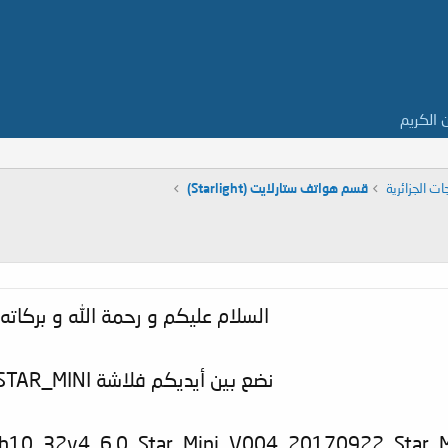
ن الكريم
ت الجزائرية
قسم هواتف ستارلايت (Starlight)
السلام عليكم و رحمة الله و بركاته
نضع بين أيديكم فلاشة STAR_MINI
h10_32v4_6.0_Star_Mini_V004_20170922_Star_M