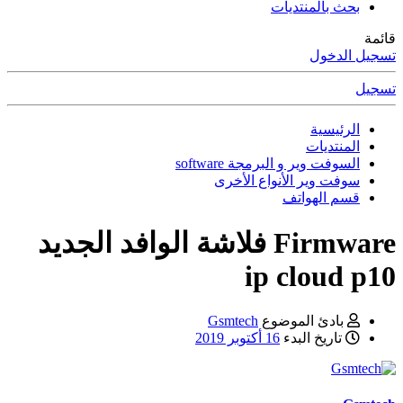
بحث بالمنتديات
قائمة
تسجيل الدخول
تسجيل
الرئيسية
المنتديات
السوفت وير و البرمجة software
سوفت وير الأنواع الأخرى
قسم الهواتف
Firmware
فلاشة الوافد الجديد
ip cloud p10
بادئ الموضوع
Gsmtech
تاريخ البدء
16 أكتوبر 2019