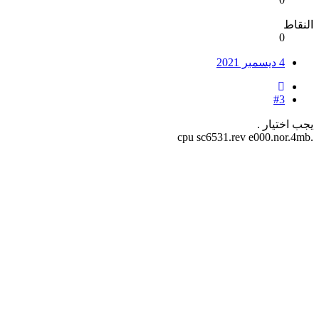
النقاط
0
4 ديسمبر 2021
#3
يجب اختيار .
.cpu sc6531.rev e000.nor.4mb