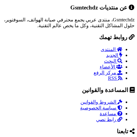
عن منتديات Gsmtechdz
Gsmtechdz، منتدى عربي يجمع محترفي صيانة الهواتف، السوفتوير،
حلول المشاكل التقنية، وكل ما يخص عالم التقنية.
روابط تهمك
المنتدى
الجديد
البحث
الأعضاء
مركز الرفع
RSS
المساعدة والقوانين
الشروط والقوانين
سياسة الخصوصية
مساعدة
رابط نصي
تابعنا