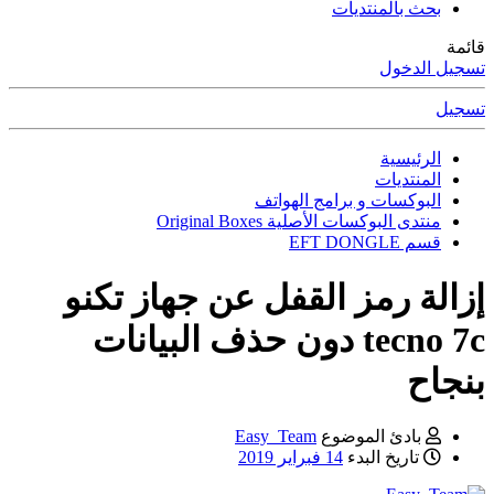
بحث بالمنتديات
قائمة
تسجيل الدخول
تسجيل
الرئيسية
المنتديات
البوكسات و برامج الهواتف
منتدى البوكسات الأصلية Original Boxes
قسم EFT DONGLE
إزالة رمز القفل عن جهاز تكنو
tecno 7c دون حذف البيانات
بنجاح
بادئ الموضوع
Easy_Team
تاريخ البدء
14 فبراير 2019