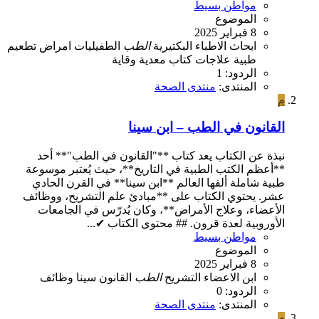
مواطن بسيط
الموضوع
8 فبراير 2025
ابحاث
الاطباء
البكتيرية
الطب
الطفيليات
امراض
تطعيم
طبية
علاجات
كتاب
معدية
وقاية
الردود: 1
المنتدى:
منتدى الصحة
م
القانون في الطب – ابن سينا
نبذة عن الكتاب يعد كتاب **"القانون في الطب"** أحد
**أعظم الكتب الطبية في التاريخ**، حيث يُعتبر موسوعة
طبية شاملة ألفها العالم **ابن سينا** في القرن الحادي
عشر. يحتوي الكتاب على **مبادئ علم التشريح، ووظائف
الأعضاء، وعلاج الأمراض**، وكان يُدرّس في الجامعات
الأوروبية لعدة قرون. ## محتوى الكتاب ✔...
مواطن بسيط
الموضوع
8 فبراير 2025
ابن
الاعضاء
التشريح
الطب
القانون
سينا
وظائف
الردود: 0
المنتدى:
منتدى الصحة
م