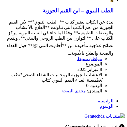
الطب النبوي – ابن القيم الجوزية
نبذة عن الكتاب يعتبر كتاب **"الطب النبوي"** لابن القيم
الجوزية من أهم الكتب التي تناولت **العلاج بالأعشاب
والوصفات الطبيعية** وفقًا لما جاء في السنة النبوية. يركز
الكتاب على **التوازن بين الطب الروحي والبدني**، ويقدم
نصائح علاجية مأخوذة من **أحاديث النبي ﷺ** حول الغذاء
والصحة والعلاج بالأدوية...
مواطن بسيط
الموضوع
8 فبراير 2025
الاعشاب
الجوزية
الروحانيات
الشفاء
الصحي
الطب
الطب
يعية
الغذاء
القيم
النبوي
كتاب
الردود: 0
المنتدى:
منتدى الصحة
الرئيسية
الوسوم
عن منتديات Gsmtechdz